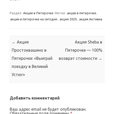
Раздел:
Акции в Пятерочке
Метки:
акции в пятерочке
,
акции в пятерочке на сегодня
,
акция 2020
,
акция Активиа
Навигация по записям
←
Акция
Акция Sheba в
Простоквашино в
Пятерочке — 100%
Пятерочке: «Выиграй
возврат стоимости
→
поездку в Великий
Устюг»
Добавить комментарий
Ваш адрес email не будет опубликован.
Обязательные поля помечены
*