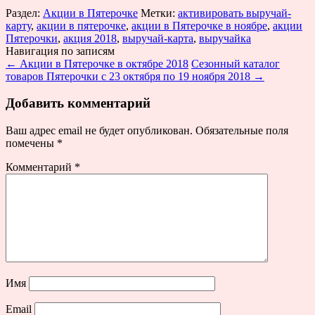
Раздел:
Акции в Пятерочке
Метки:
активировать выручай-
карту
,
акции в пятерочке
,
акции в Пятерочке в ноябре
,
акции
Пятерочки
,
акция 2018
,
выручай-карта
,
выручайка
Навигация по записям
←
Акции в Пятерочке в октябре 2018
Сезонный каталог
товаров Пятерочки с 23 октября по 19 ноября 2018
→
Добавить комментарий
Ваш адрес email не будет опубликован.
Обязательные поля
помечены
*
Комментарий
*
Имя
Email