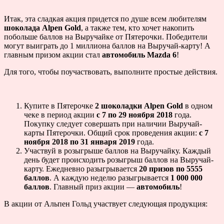
Итак, эта сладкая акция придется по душе всем любителям
шоколада Alpen Gold
, а также тем, кто хочет накопить
побольше баллов на Выручайке от Пятерочки. Победители
могут выиграть до 1 миллиона баллов на Выручай-карту! А
главным призом акции стал
автомобиль Mazda 6
!
Для того, чтобы поучаствовать, выполните простые действия.
Купите в Пятерочке
2 шоколадки Alpen Gold
в одном
чеке в период акции
с 7 по 29 ноября 2018
года.
Покупку следует совершать при наличии Выручай-
карты Пятерочки. Общий срок проведения акции:
с 7
ноября 2018 по 31 января 2019
года.
Участвуй в розыгрыше баллов на Выручайку. Каждый
день будет происходить розыгрыш баллов на Выручай-
карту. Ежедневно разыгрывается
20 призов по 5555
баллов
. А каждую неделю разыгрывается
1 000 000
баллов
. Главный приз акции —
автомобиль
!
В акции от Альпен Гольд участвует следующая продукция: