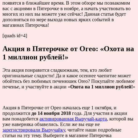
появятся в ближайшее время. В этом обзоре мы познакомим
вас с акциями в Пятерочке в ноябре, а начать участвовать во
многих из них вы можете уже сейчас! Данная статья будет
дополняться по мере выхода новых ярких событий в
магазинах Пятерочка!
[quads id=4]
Акция в Пятерочке от Oreo: «Охота на
1 миллион рублей!»
Эта акция понравится сладкоежкам, тем, кто любит
оригинальные сладости! Да и какое осеннее чаепитие может
обойтись без любимых печенюшек Oreo? Покупайте любимое
печенье, и участвуйте в акции «
Охота на 1 миллион рублей!
»
Акция в Пятерочке от Орео началась еще 1 октября, и
продолжится
до 14 ноября 2018
года. Для участия в акции
вам понадобится
активированная Выручай-карта
, которой вы
уже наверняка обзавелись. Если же вы еще не
зарегистрировали Выручайку
, читайте наши подробные
статьи на эту тему. Выберите в магазине Пятерочка