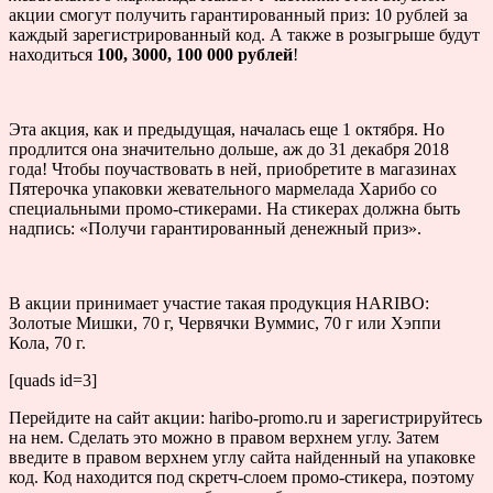
акции смогут получить гарантированный приз: 10 рублей за
каждый зарегистрированный код. А также в розыгрыше будут
находиться
100, 3000, 100 000 рублей
!
Эта акция, как и предыдущая, началась еще 1 октября. Но
продлится она значительно дольше, аж до 31 декабря 2018
года! Чтобы поучаствовать в ней, приобретите в магазинах
Пятерочка упаковки жевательного мармелада Харибо со
специальными промо-стикерами. На стикерах должна быть
надпись: «Получи гарантированный денежный приз».
В акции принимает участие такая продукция HARIBO:
Золотые Мишки, 70 г, Червячки Вуммис, 70 г или Хэппи
Кола, 70 г.
[quads id=3]
Перейдите на сайт акции: haribo-promo.ru и зарегистрируйтесь
на нем. Сделать это можно в правом верхнем углу. Затем
введите в правом верхнем углу сайта найденный на упаковке
код. Код находится под скретч-слоем промо-стикера, поэтому