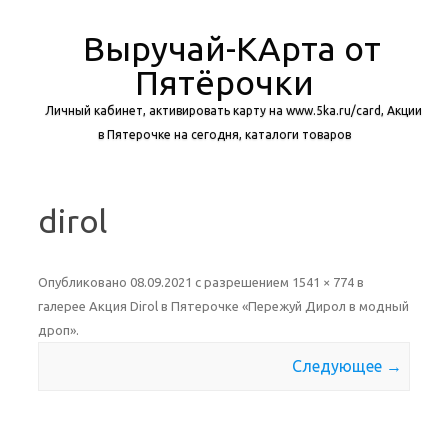
Выручай-КАрта от
Пятёрочки
Личный кабинет, активировать карту на www.5ka.ru/card, Акции
в Пятерочке на сегодня, каталоги товаров
Перейти к содержимому
dirol
Опубликовано
08.09.2021
с разрешением
1541 × 774
в
галерее
Акция Dirol в Пятерочке «Пережуй Дирол в модный
дроп»
.
Следующее →