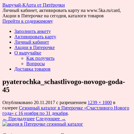
Выручай-КАрта от Пятёрочки
Личный кабинет, активировать карту на www.5ka.ru/card,
Акции в Пятерочке на сегодня, каталоги товаров
Перейти к содержимому
Заполнить анкету
Активировать карту
Личный кабинет
Акции в Пятерочке
О выручайке
Как получить
Вопросы
Доставка товаров
pyaterochka_schastlivogo-novogo-goda-
45
Опубликовано
20.11.2017
с разрешением
1239 × 1000
в
галерее
Сезонный каталог в Пятерочке «Счастливого Нового
года» с 16 ноября по 31 декабря
.
← Предыдущее
Следующее →